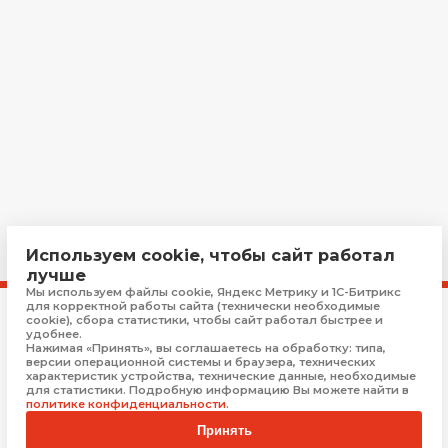
Используем cookie, чтобы сайт работал
лучше
Мы используем файлы cookie, Яндекс Метрику и 1С-Битрикс
для корректной работы сайта (технически необходимые
Контакты
cookie), сбора статистики, чтобы сайт работал быстрее и
удобнее.
Работаем ежедневно и круглосуточно
Нажимая «Принять», вы соглашаетесь на обработку: типа,
+7(978)268-77-76
версии операционной системы и браузера, технических
характеристик устройства, технические данные, необходимые
для статистики. Подробную информацию Вы можете найти в
udachapotsha@gmail.com
политике конфиденциальности
.
г. Ростов-на-Дону, пр. Буденновский, д. 96
Принять