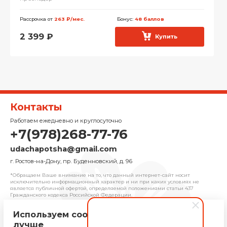
Рассрочка от
263 ₽/мес.
Бонус:
48 баллов
2 399
₽
Купить
Контакты
Работаем ежедневно и круглосуточно
+7(978)268-77-76
udachapotsha@gmail.com
г. Ростов-на-Дону, пр. Буденновский, д. 96
*Обращаем Ваше внимание на то, что данный интернет-сайт носит
исключительно информационный характер и ни при каких условиях не
является публичной офертой, определяемой положениями cтатьи 437
Гражданского кодекса Российской Федерации.
Используем cookie, чтобы сайт работал
© 2025 «Удача» | Франчайзинговая сеть
лучше
комиссионных магазинов