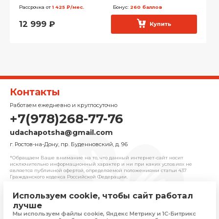
Рассрочка от
1 425 ₽/мес.
Бонус:
260 баллов
12 999
₽
Купить
Контакты
Работаем ежедневно и круглосуточно
+7(978)268-77-76
udachapotsha@gmail.com
г. Ростов-на-Дону, пр. Буденновский, д. 96
*Обращаем Ваше внимание на то, что данный интернет-сайт носит
исключительно информационный характер и ни при каких условиях не
является публичной офертой, определяемой положениями cтатьи 437
Гражданского кодекса Российской Федерации.
Используем cookie, чтобы сайт работал
© 2025 «Удача» | Франчайзинговая сеть
лучше
комиссионных магазинов
Мы используем файлы cookie, Яндекс Метрику и 1С-Битрикс